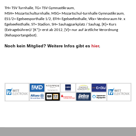
TH= TSV Turnhalle, TG= TSV Gymnastikraum,
MSH= Mozartschulturnhalle, MSG= Mozartschul-turnhalle Gymnastikraum,
ES1/2= Egelseesporthalle 1/2, EFH= Egelseefesthalle, VRx= Vereinsraum Nr. x
Egelseefesthalle, ST= Stadion, SH= Sauhagparkplatz / Sauhag, [K]= Kurs
(Extragebühren)/ [K*]= erst ab 2012, [V]= nur auf ärztliche Verordnung
(Rehasportangebot).
Noch kein Mitglied? Weitere Infos gibt es
hier
.