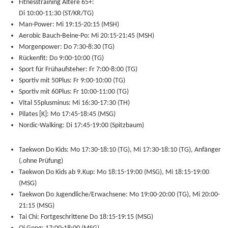
Fitnesstraining Ältere 65+:
Di 10:00-11:30 (ST/KR/TG)
Man-Power:
Mi 19:15-20:15 (MSH)
Aerobic Bauch-Beine-Po:
Mi 20:15-21:45 (MSH)
Morgenpower:
Do 7:30-8:30 (TG)
Rückenfit:
Do 9:00-10:00 (TG)
Sport für Frühaufsteher:
Fr 7:00-8:00 (TG)
Sportiv mit 50Plus:
Fr 9:00-10:00 (TG)
Sportiv mit 60Plus: Fr 10:00-11:00 (TG)
Vital 55plusminus
: Mi
16:30-17:30 (TH)
Pilates [K]:
Mo 17:45-18:45 (MSG)
Nordic-Walking:
Di 17:45-19:00 (Spitzbaum)
Taekwon Do Kids:
Mo 17:30-18:10 (TG), Mi 17:30-18:10 (TG), Anfänger
(.ohne Prüfung)
Taekwon Do Kids ab 9.Kup:
Mo 18:15-19:00 (MSG), Mi 18:15-19:00
(MSG)
Taekwon Do Jugendliche/Erwachsene:
Mo 19:00-20:00 (TG), Mi 20:00-
21:15 (MSG)
Tai Chi:
Fortgeschrittene Do 18:15-19:15 (MSG)