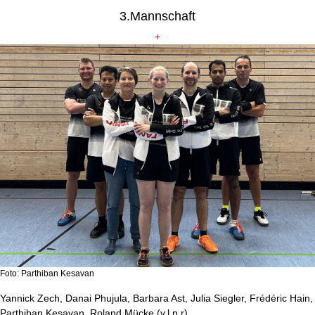
3.Mannschaft
+
Foto: Parthiban Kesavan
Yannick Zech, Danai Phujula, Barbara Ast, Julia Siegler, Frédéric Hain,
Parthiban Kesavan, Roland Mücke (v.l.n.r).