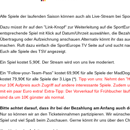
Alle Spiele der laufenden Saison können auch als Live-Stream bei S
Dazu müsst ihr auf den "Link-Knopf" zur Weiterleitung auf die SportEur
entsprechende Spiel mit Klick auf Datum/Uhrzeit auswählen, die Bezah
Übertragung oder Aufzeichnung anschauen.Alternativ könnt ihr das au
machen. Ruft dazu einfach die SportEurope.TV Seite auf und sucht n
Euch alle Spiele des TSV angezeigt.
Ein Spiel kostet 5,90€. Der Stream wird von uns live moderiert.
Ein "Follow-your-Team-Pass" kostet 69,90€ für alle Spiele der MadDog
kostet 79,90€ für alle Spiele der 3.Liga (*).
Tipp von uns: Nehmt den "H
nur 10€ Aufpreis auch Zugriff auf andere interessante Spiele. Zudem un
mit ein paar Euro extra! Extra-Tipp: Der Vorverkauf für Frühbucher läu
sind da um 10€ günster als normal.
Bitte achtet darauf, dass ihr bei der Bezahlung am Anfang auch
Nur so können wir an den Ticketeinnahmen partizipieren. Wir wünsche
Spiel und viel Spaß beim Zuschauen. Gerne könnt ihr uns über den C