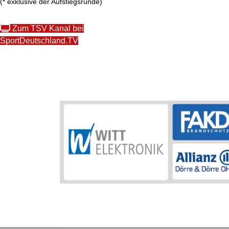
(* exklusive der Aufstiegsrunde)
Zum TSV Kanal bei
SportDeutschland.TV